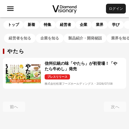
ログイン
トップ
新着
特集
経営者
企業
業界
学び
経営者を知る
企業を知る
製品紹介・開発秘話
業界を知
やたら
信州伝統の味「やたら」が初登場！「や
たら牛めし」発売
プレスリリース
株式会社松屋フーズホールディングス
・
2026/07/08
前へ
次へ