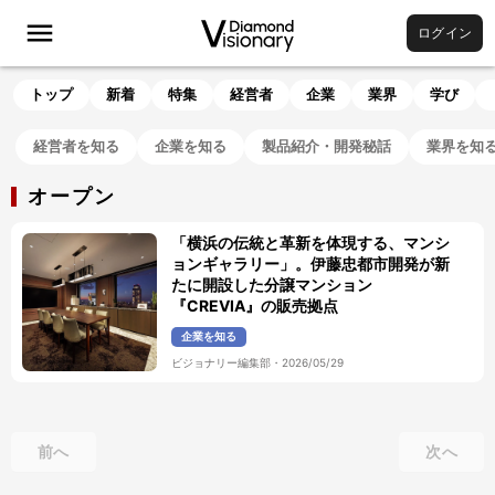
ログイン
トップ
新着
特集
経営者
企業
業界
学び
経営者を知る
企業を知る
製品紹介・開発秘話
業界を知
オープン
「横浜の伝統と革新を体現する、マンシ
ョンギャラリー」。伊藤忠都市開発が新
たに開設した分譲マンション
『CREVIA』の販売拠点
企業を知る
ビジョナリー編集部
・
2026/05/29
前へ
次へ