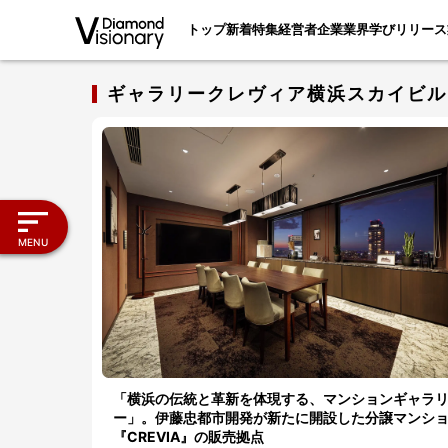
トップ
新着
特集
経営者
企業
業界
学び
リリース
ギャラリークレヴィア横浜スカイビル
MENU
「横浜の伝統と革新を体現する、マンションギャラ
ー」。伊藤忠都市開発が新たに開設した分譲マンシ
『CREVIA』の販売拠点