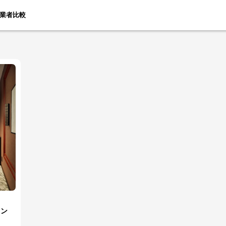
業者比較
リ
ョン