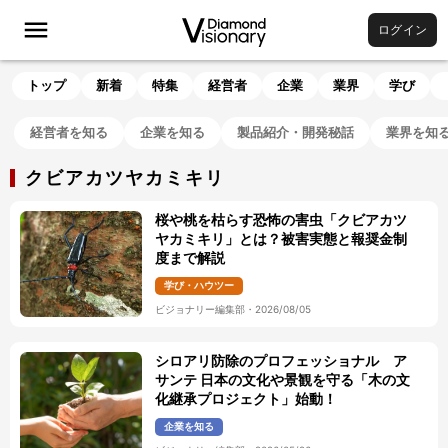
ログイン
トップ
新着
特集
経営者
企業
業界
学び
経営者を知る
企業を知る
製品紹介・開発秘話
業界を知
クビアカツヤカミキリ
桜や桃を枯らす恐怖の害虫「クビアカツ
ヤカミキリ」とは？被害実態と報奨金制
度まで解説
学び・ハウツー
ビジョナリー編集部
・
2026/08/05
シロアリ防除のプロフェッショナル ア
サンテ 日本の文化や景観を守る「木の文
化継承プロジェクト」始動！
企業を知る