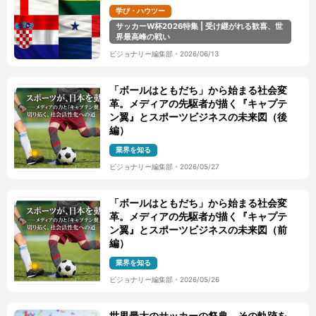
学び・ハウツー
サッカーW杯2026特集 | 受け継がれる歓喜、世
界最高峰の戦い
ビジョナリー編集部
・
2026/06/13
「ボールはともだち」から始まる社会変
革。メディアの先駆者が描く『キャプテ
ン翼』とスポーツビジネスの未来図（後
編）
業界を知る
ビジョナリー編集部
・
2026/05/27
「ボールはともだち」から始まる社会変
革。メディアの先駆者が描く『キャプテ
ン翼』とスポーツビジネスの未来図（前
編）
業界を知る
ビジョナリー編集部
・
2026/05/26
世界最大のサッカーの祭典、その軌跡を