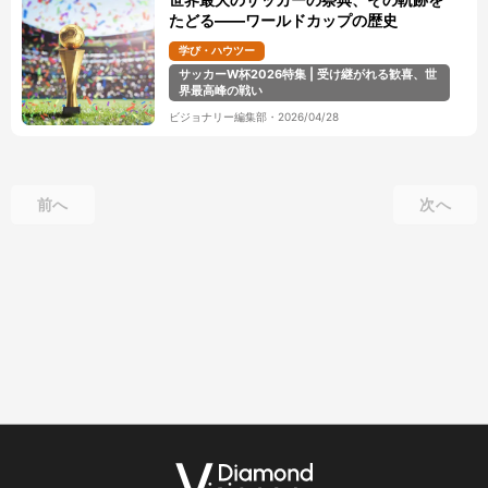
たどる――ワールドカップの歴史
学び・ハウツー
サッカーW杯2026特集 | 受け継がれる歓喜、世
界最高峰の戦い
ビジョナリー編集部
・
2026/04/28
前へ
次へ