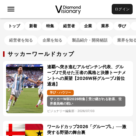
ログイン
トップ
新着
特集
経営者
企業
業界
学び
経営者を知る
企業を知る
製品紹介・開発秘話
業界を知
サッカーワールドカップ
連覇へ突き進むアルゼンチン代表、グル
ープJで見せた王者の風格と決勝トーナメ
ントへの展望【2026W杯グループJ首位
通過】
学び・ハウツー
サッカーW杯2026特集 | 受け継がれる歓喜、世
界最高峰の戦い
ビジョナリー編集部
・
2026/07/03
ワールドカップ2026「グループL」──激
突する野望の舞台裏