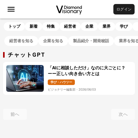
ログイン
トップ
新着
特集
経営者
企業
業界
学び
経営者を知る
企業を知る
製品紹介・開発秘話
業界を知
チャットGPT
「AIに相談しただけ」なのに大ごとに？
ーー正しい向き合い方とは
学び・ハウツー
ビジョナリー編集部
・
2026/06/03
前へ
次へ