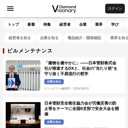
ログイン
トップ
新着
特集
経営者
企業
業界
学び
経営者を知る
企業を知る
製品紹介・開発秘話
業界を知
ビルメンテナンス
「建物を健やかに」――日本管財株式会
社が推進するDXと、社会の“当たり前”を
守り抜く不易流行の哲学
企業を知る
ビジョナリー編集部
・
2026/06/02
日本管財安全衛生協力会が労働災害の防
止等をテーマに全国6支部で安全大会を開
催
企業を知る