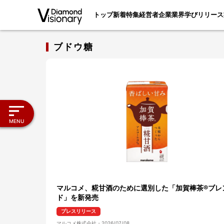
トップ
新着
特集
経営者
企業
業界
学び
リリース
ブドウ糖
MENU
マルコメ、糀甘酒のために選別した「加賀棒茶®ブレ
ド」を新発売
プレスリリース
マルコメ株式会社
・
2026/07/08