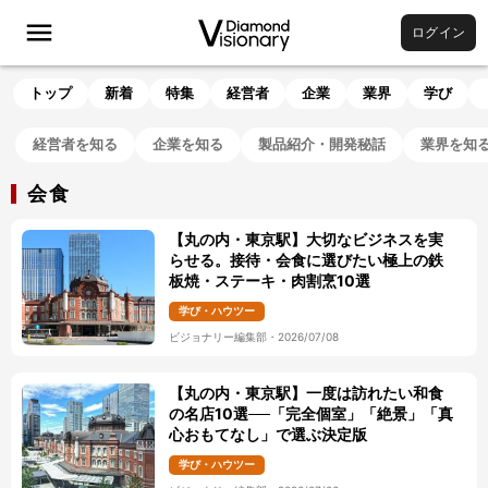
ログイン
トップ
新着
特集
経営者
企業
業界
学び
経営者を知る
企業を知る
製品紹介・開発秘話
業界を知
会食
【丸の内・東京駅】大切なビジネスを実
らせる。接待・会食に選びたい極上の鉄
板焼・ステーキ・肉割烹10選
学び・ハウツー
ビジョナリー編集部
・
2026/07/08
【丸の内・東京駅】一度は訪れたい和食
の名店10選──「完全個室」「絶景」「真
心おもてなし」で選ぶ決定版
学び・ハウツー