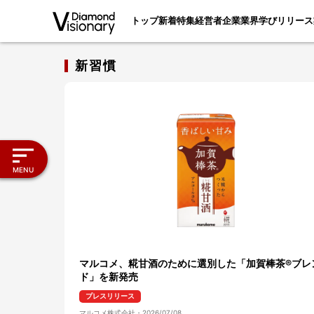
トップ
新着
特集
経営者
企業
業界
学び
リリース
新習慣
MENU
マルコメ、糀甘酒のために選別した「加賀棒茶®ブレ
ド」を新発売
プレスリリース
マルコメ株式会社
・
2026/07/08