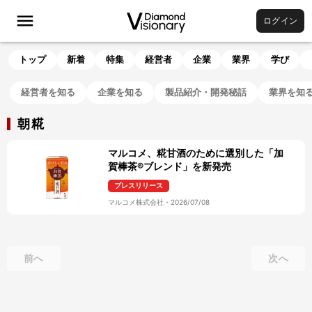
ログイン
トップ
新着
特集
経営者
企業
業界
学び
経営者を知る
企業を知る
製品紹介・開発秘話
業界を知
朝糀
マルコメ、糀甘酒のために選別した「加
賀棒茶®ブレンド」を新発売
プレスリリース
マルコメ株式会社
・
2026/07/08
前へ
次へ