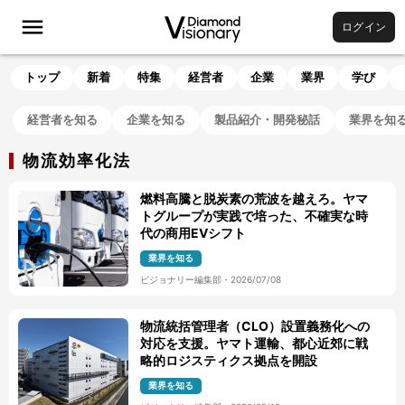
ログイン
トップ
新着
特集
経営者
企業
業界
学び
経営者を知る
企業を知る
製品紹介・開発秘話
業界を知
物流効率化法
燃料高騰と脱炭素の荒波を越えろ。ヤマ
トグループが実践で培った、不確実な時
代の商用EVシフト
業界を知る
ビジョナリー編集部
・
2026/07/08
物流統括管理者（CLO）設置義務化への
対応を支援。ヤマト運輸、都心近郊に戦
略的ロジスティクス拠点を開設
業界を知る