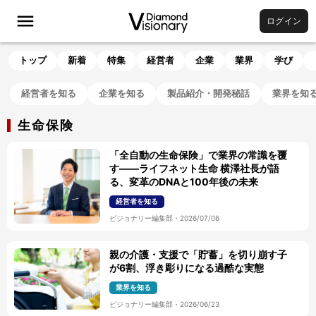
ログイン
トップ
新着
特集
経営者
企業
業界
学び
経営者を知る
企業を知る
製品紹介・開発秘話
業界を知
生命保険
「全自動の生命保険」で業界の常識を覆
す——ライフネット生命 横澤社長が語
る、変革のDNAと100年後の未来
経営者を知る
ビジョナリー編集部
・
2026/07/06
親の介護・支援で「貯蓄」を切り崩す子
が6割、浮き彫りになる過酷な実態
業界を知る
ビジョナリー編集部
・
2026/06/23