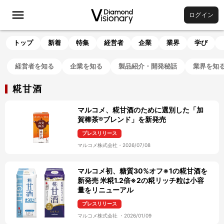
ログイン
トップ
新着
特集
経営者
企業
業界
学び
経営者を知る
企業を知る
製品紹介・開発秘話
業界を知
糀甘酒
マルコメ、糀甘酒のために選別した「加
賀棒茶®ブレンド」を新発売
プレスリリース
マルコメ株式会社
・
2026/07/08
マルコメ初、糖質30%オフ※1の糀甘酒を
新発売 米糀1.2倍※2の糀リッチ粒は小容
量をリニューアル
プレスリリース
マルコメ株式会社
・
2026/01/09