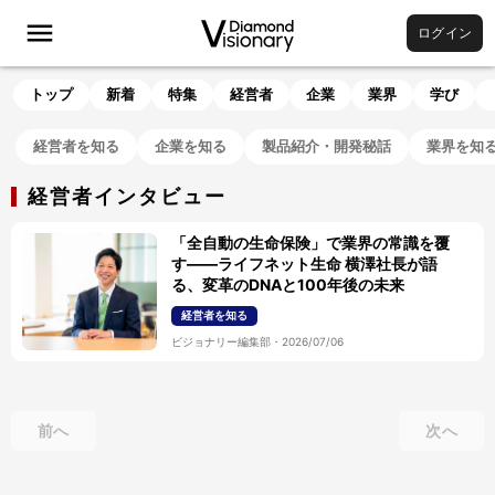
ログイン
トップ
新着
特集
経営者
企業
業界
学び
経営者を知る
企業を知る
製品紹介・開発秘話
業界を知
経営者インタビュー
「全自動の生命保険」で業界の常識を覆
す——ライフネット生命 横澤社長が語
る、変革のDNAと100年後の未来
経営者を知る
ビジョナリー編集部
・
2026/07/06
前へ
次へ