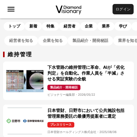
ログイン
トップ
新着
特集
経営者
企業
業界
学び
経営者を知る
企業を知る
製品紹介・開発秘話
業界を知
維持管理
下水管路の維持管理に革命、AIが「劣化
判定」を自動化。作業人員を「半減」さ
せる実証実験の全貌
製品紹介・開発秘話
ビジョナリー編集部
・
2026/05/22
日本管財、日野市において公共施設包括
管理業務委託の最優秀提案者に選定
プレスリリース
日本管財ホールディングス株式会社
・
2025/08/06