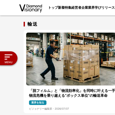
トップ
新着
特集
経営者
企業
業界
学び
リリース
輸送
MENU
「脱フィルム」と「物流効率化」を同時に叶える一
物流危機を乗り越える“ボックス単位”の輸送革命
業界を知る
ビジョナリー編集部
・
2026/07/07