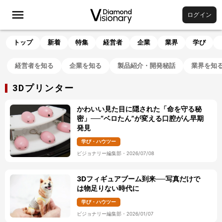
ログイン
トップ
新着
特集
経営者
企業
業界
学び
経営者を知る
企業を知る
製品紹介・開発秘話
業界を知
3Dプリンター
かわいい見た目に隠された「命を守る秘
密」──“ベロたん”が変える口腔がん早期
発見
学び・ハウツー
ビジョナリー編集部
・
2026/07/08
3Dフィギュアブーム到来──写真だけで
は物足りない時代に
学び・ハウツー
ビジョナリー編集部
・
2026/01/07