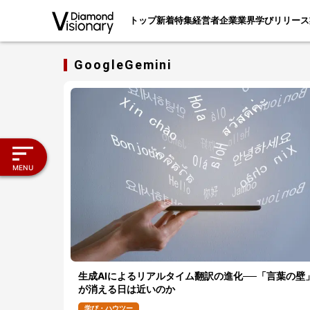
トップ
新着
特集
経営者
企業
業界
学び
リリース
GoogleGemini
MENU
生成AIによるリアルタイム翻訳の進化──「言葉の壁
が消える日は近いのか
学び・ハウツー