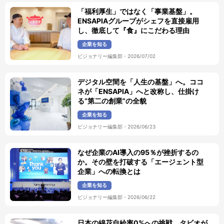
「福利厚生」ではなく「事業基盤」。
ENSAPIAグループがシェフを直接雇用
し、徹底して『食』にこだわる理由
企業を知る
ビジョナリー編集部
・
2026/07/02
デジタル空間を「人生の基盤」へ。ココ
ネが「ENSAPIA」へと改称し、仕掛け
る“第二の創業”の全貌
企業を知る
ビジョナリー編集部
・
2026/06/23
なぜ企業のAI導入の95％が挫折するの
か。その壁を打破する「エージェント型
企業」への転換とは
企業を知る
ビジョナリー編集部
・
2026/06/22
日本の綿花自給率0%への挑戦。タビオが