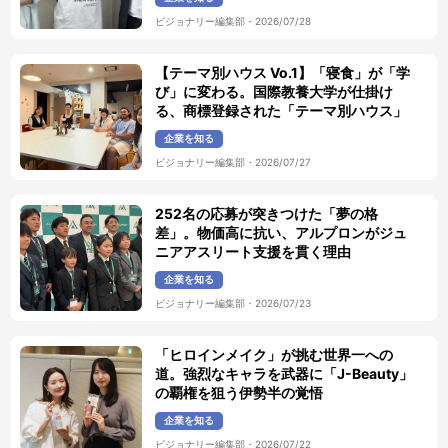
ビジョナリー編集部
・
2026/07/28
【テーマ別ハウス Vo.1】「寝食」が「学
び」に変わる。国際教養大学が仕掛け
る、商標登録された「テーマ別ハウス」
企業を知る
ビジョナリー編集部
・
2026/07/27
252名の応募が突きつけた「夢の格
差」。物価高に抗い、アルプロンがジュ
ニアアスリート支援を貫く理由
企業を知る
ビジョナリー編集部
・
2026/07/23
「ヒロインメイク」が挑む世界一への
道。強烈なキャラを武器に「J-Beauty」
の覇権を狙う伊勢半の覚悟
企業を知る
ビジョナリー編集部
・
2026/07/22