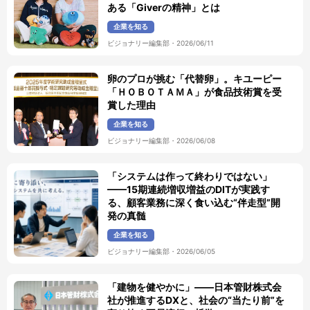
ある「Giverの精神」とは
企業を知る
ビジョナリー編集部
・
2026/06/11
卵のプロが挑む「代替卵」。キユーピー
「ＨＯＢＯＴＡＭＡ」が食品技術賞を受
賞した理由
企業を知る
ビジョナリー編集部
・
2026/06/08
「システムは作って終わりではない」
——15期連続増収増益のDITが実践す
る、顧客業務に深く食い込む“伴走型”開
発の真髄
企業を知る
ビジョナリー編集部
・
2026/06/05
「建物を健やかに」――日本管財株式会
社が推進するDXと、社会の“当たり前”を