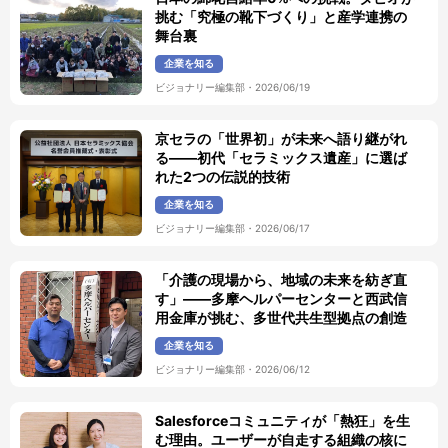
挑む「究極の靴下づくり」と産学連携の
舞台裏
企業を知る
ビジョナリー編集部
・
2026/06/19
京セラの「世界初」が未来へ語り継がれ
る——初代「セラミックス遺産」に選ば
れた2つの伝説的技術
企業を知る
ビジョナリー編集部
・
2026/06/17
「介護の現場から、地域の未来を紡ぎ直
す」――多摩ヘルパーセンターと西武信
用金庫が挑む、多世代共生型拠点の創造
企業を知る
ビジョナリー編集部
・
2026/06/12
Salesforceコミュニティが「熱狂」を生
む理由。ユーザーが自走する組織の核に