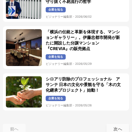
守り抜く不易流行の哲学
企業を知る
ビジョナリー編集部
・
2026/06/02
「横浜の伝統と革新を体現する、マンシ
ョンギャラリー」。伊藤忠都市開発が新
たに開設した分譲マンション
『CREVIA』の販売拠点
企業を知る
ビジョナリー編集部
・
2026/05/29
シロアリ防除のプロフェッショナル ア
サンテ 日本の文化や景観を守る「木の文
化継承プロジェクト」始動！
企業を知る
ビジョナリー編集部
・
2026/05/26
前へ
次へ