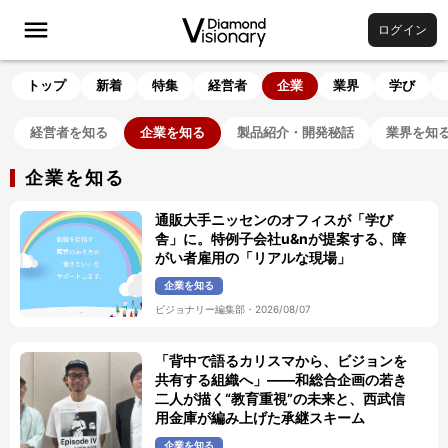
ログイン
トップ
新着
特集
経営者
企業
業界
学び
経営者を知る
企業を知る
製品紹介・開発秘話
業界を知
企業を知る
通販大手ニッセンのオフィスが「学び
舎」に。特例子会社u&nが提案する、障
がい者雇用の「リアルな現場」
企業を知る
ビジョナリー編集部
・
2026/08/07
「背中で語るカリスマから、ビジョンを
共有する組織へ」——和総合企画の若き
二人が描く“教育重視”の未来と、西武信
用金庫が編み上げた承継スキーム
企業を知る