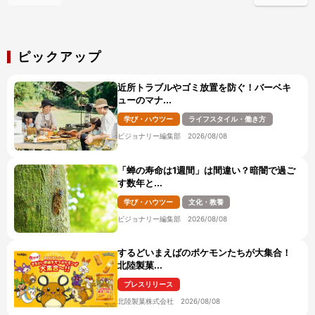
ピックアップ
近所トラブルやゴミ放置を防ぐ！バーベキ
ューのマナ...
学び・ハウツー
ライフスタイル・働き方
ビジョナリー編集部
2026/08/08
「蝉の寿命は1週間」は間違い？暗闇で過ご
す数年と...
学び・ハウツー
文化・教養
ビジョナリー編集部
2026/08/08
するどいまえばのポケモンたちが大集合！
北陸製菓...
プレスリリース
北陸製菓株式会社
2026/08/08