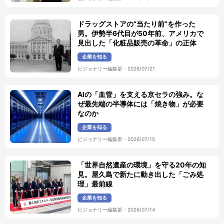
ドラッグストアの“当たり前”を作った
男。伊勢半6代目が50年前、アメリカで
見出した「化粧品販売の革命」の正体
企業を知る
ビジョナリー編集部
・
2026/07/21
AIの「血管」を支える京セラの強み。な
ぜ最先端の半導体には「焼き物」が必要
なのか
企業を知る
ビジョナリー編集部
・
2026/07/15
「世界自然遺産の環境」を守る20年の知
見。屋久島で新たに動き出した「ごみ処
理」最前線
企業を知る
ビジョナリー編集部
・
2026/07/14