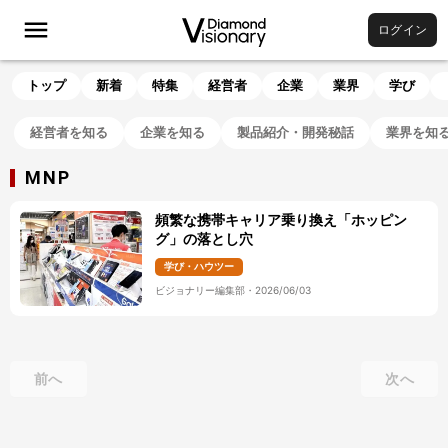
ログイン
トップ
新着
特集
経営者
企業
業界
学び
経営者を知る
企業を知る
製品紹介・開発秘話
業界を知
MNP
頻繁な携帯キャリア乗り換え「ホッピン
グ」の落とし穴
学び・ハウツー
ビジョナリー編集部
・
2026/06/03
前へ
次へ