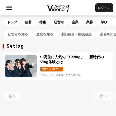
ログイン
トップ
新着
特集
経営者
企業
業界
学び
経営者を知る
企業を知る
製品紹介・開発秘話
業界を知
Setlog
中高生に人気の「Setlog」──新時代の
Vlog体験とは
学び・ハウツー
ビジョナリー編集部
・
2026/06/04
前へ
次へ