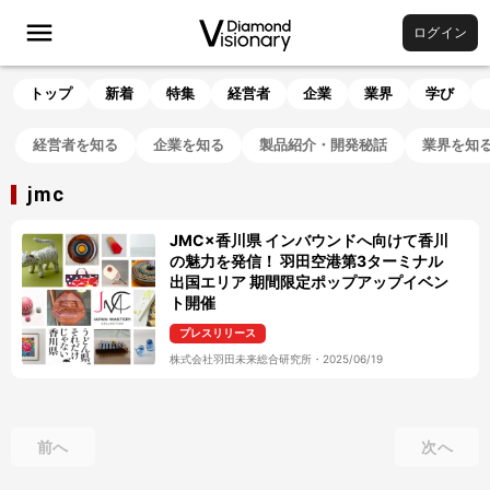
ログイン
トップ
新着
特集
経営者
企業
業界
学び
経営者を知る
企業を知る
製品紹介・開発秘話
業界を知
jmc
JMC×香川県 インバウンドへ向けて香川
の魅力を発信！ 羽田空港第3ターミナル
出国エリア 期間限定ポップアップイベン
ト開催
プレスリリース
株式会社羽田未来総合研究所
・
2025/06/19
前へ
次へ