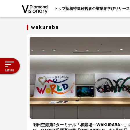
トップ
新着
特集
経営者
企業
業界
学び
リリース
wakuraba
MENU
羽田空港第2ターミナル「和蔵場～WAKURABA～」