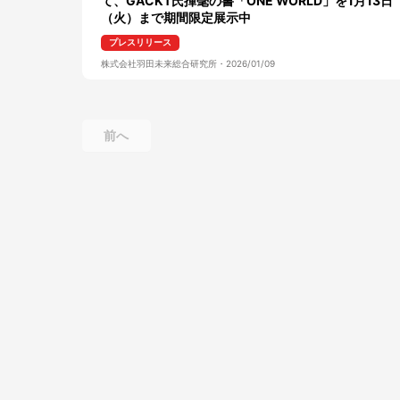
て、GACKT氏揮毫の書「ONE WORLD」を1月13日
（火）まで期間限定展示中
プレスリリース
株式会社羽田未来総合研究所
・
2026/01/09
前へ