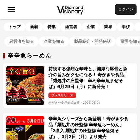
ログイン
トップ
新着
特集
経営者
企業
業界
学び
経営者を知る
企業を知る
製品紹介・開発秘話
業界を知
辛辛魚らーめん
持続する強烈な辛味と、濃厚な豚骨と魚
介の旨みがクセになる！ 寿がきや食品、
「麺処井の庄監修 辛め辛辛魚まぜそ
ば」6月29日（月）に新発売！
プレスリリース
寿がきや食品株式会社
・
2026/06/01
辛辛魚シリーズから新登場！ 寿がきや食
品「麺処井の庄監修 辛辛魚らーめん」
「3食入 麺処井の庄監修 辛辛魚焼そ
ば」、3月2日（月）より発売