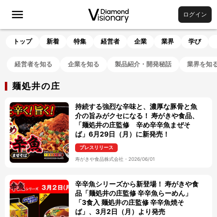
ログイン
トップ
新着
特集
経営者
企業
業界
学び
経営者を知る
企業を知る
製品紹介・開発秘話
業界を知
麺処井の庄
持続する強烈な辛味と、濃厚な豚骨と魚
介の旨みがクセになる！ 寿がきや食品、
「麺処井の庄監修 辛め辛辛魚まぜそ
ば」6月29日（月）に新発売！
プレスリリース
寿がきや食品株式会社
・
2026/06/01
辛辛魚シリーズから新登場！ 寿がきや食
品「麺処井の庄監修 辛辛魚らーめん」
「3食入 麺処井の庄監修 辛辛魚焼そ
ば」、3月2日（月）より発売