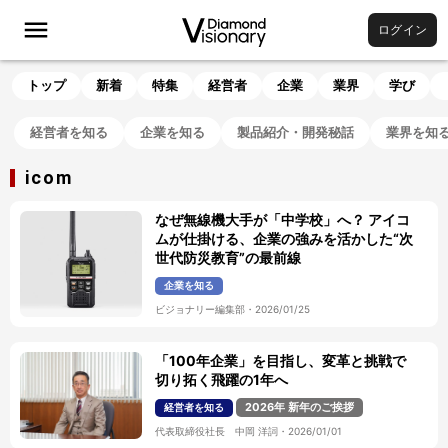
ログイン
トップ
新着
特集
経営者
企業
業界
学び
経営者を知る
企業を知る
製品紹介・開発秘話
業界を知
icom
なぜ無線機大手が「中学校」へ？ アイコ
ムが仕掛ける、企業の強みを活かした“次
世代防災教育”の最前線
企業を知る
ビジョナリー編集部
・
2026/01/25
「100年企業」を目指し、変革と挑戦で
切り拓く飛躍の1年へ
2026年 新年のご挨拶
経営者を知る
代表取締役社長 中岡 洋詞
・
2026/01/01