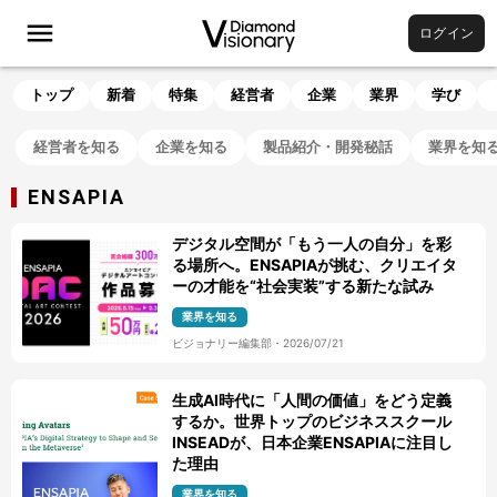
ログイン
トップ
新着
特集
経営者
企業
業界
学び
経営者を知る
企業を知る
製品紹介・開発秘話
業界を知
ENSAPIA
デジタル空間が「もう一人の自分」を彩
る場所へ。ENSAPIAが挑む、クリエイタ
ーの才能を“社会実装”する新たな試み
業界を知る
ビジョナリー編集部
・
2026/07/21
生成AI時代に「人間の価値」をどう定義
するか。世界トップのビジネススクール
INSEADが、日本企業ENSAPIAに注目し
た理由
業界を知る