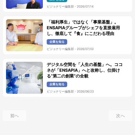
ビジョナリー編集部
・
2026/07/14
「福利厚生」ではなく「事業基盤」。
ENSAPIAグループがシェフを直接雇用
し、徹底して『食』にこだわる理由
企業を知る
ビジョナリー編集部
・
2026/07/02
デジタル空間を「人生の基盤」へ。ココ
ネが「ENSAPIA」へと改称し、仕掛け
る“第二の創業”の全貌
企業を知る
ビジョナリー編集部
・
2026/06/23
前へ
次へ