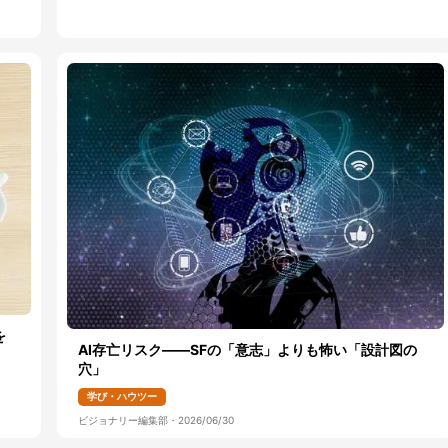
を
AI存亡リスク――SFの「意志」よりも怖い「設計図の
穴」
学び・ハウツー
ビジョナリー編集部
・
2026/06/30