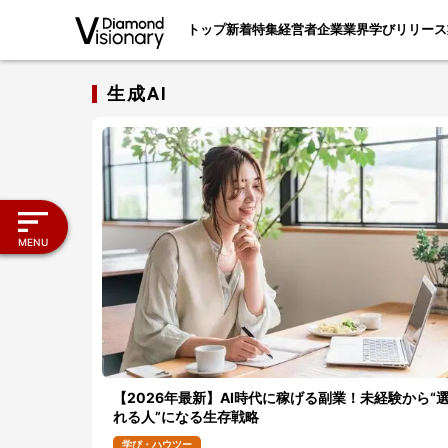
トップ
新着
特集
経営者
企業
業界
学び
リリース
生成AI
MENU
【2026年最新】AI時代に稼げる副業！未経験から“
れる人”になる生存戦略
学び・ハウツー