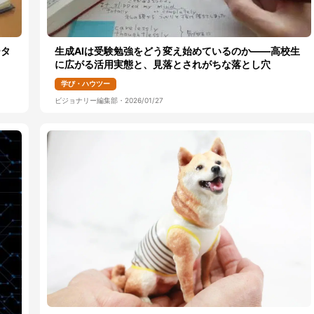
ータ
生成AIは受験勉強をどう変え始めているのか――高校生
に広がる活用実態と、見落とされがちな落とし穴
学び・ハウツー
ビジョナリー編集部
・
2026/01/27