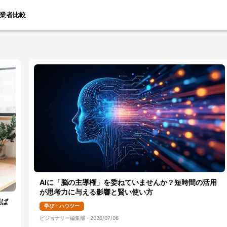
業者比較
AIに「脳の主導権」を委ねていませんか？短時間の活用
が思考力に与える影響と賢い使い方
選ば
学び・ハウツー
ビジョナリー編集部
・
2026/07/06