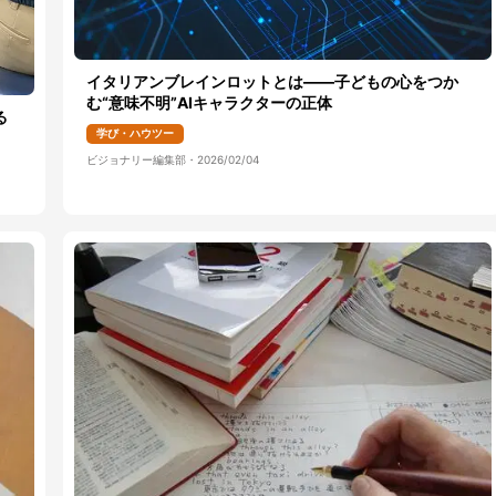
イタリアンブレインロットとは――子どもの心をつか
む“意味不明”AIキャラクターの正体
る
学び・ハウツー
ビジョナリー編集部
・
2026/02/04