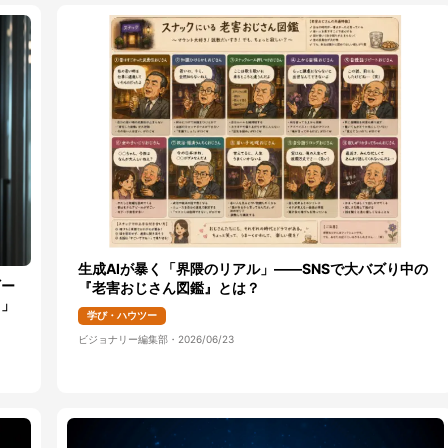
生成AIが暴く「界隈のリアル」——SNSで大バズり中の
ギー
『老害おじさん図鑑』とは？
る」
学び・ハウツー
ビジョナリー編集部
・
2026/06/23