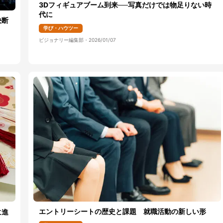
3Dフィギュアブーム到来──写真だけでは物足りない時
代に
決断
学び・ハウツー
ビジョナリー編集部
・
2026/01/07
エントリーシートの歴史と課題 就職活動の新しい形
に進