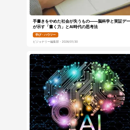
手書きをやめた社会が失うもの――脳科学と実証デ
が示す「書く力」とAI時代の思考法
学び・ハウツー
ビジョナリー編集部
・
2026/01/30