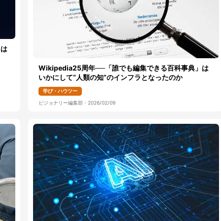
とは
Wikipedia25周年──「誰でも編集できる百科事典」は
いかにして“人類の知”のインフラとなったのか
学び・ハウツー
ビジョナリー編集部
・
2026/02/09