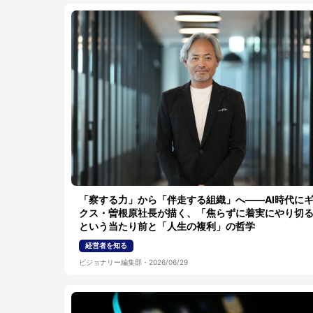
「察する力」から「伴走する組織」へ——AI時代に
クス・曽根原社長が描く、「焦らずに着実にやり切
という当たり前と「人生の複利」の哲学
経営者を知る
ビジョナリー編集部
・
2026/06/29