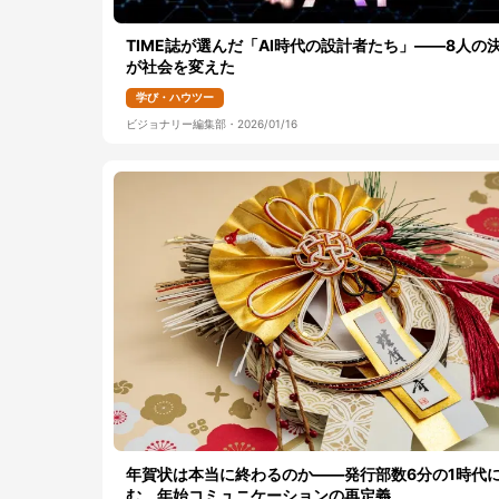
TIME誌が選んだ「AI時代の設計者たち」――8人の
が社会を変えた
学び・ハウツー
ビジョナリー編集部
・
2026/01/16
年賀状は本当に終わるのか――発行部数6分の1時代
む、年始コミュニケーションの再定義